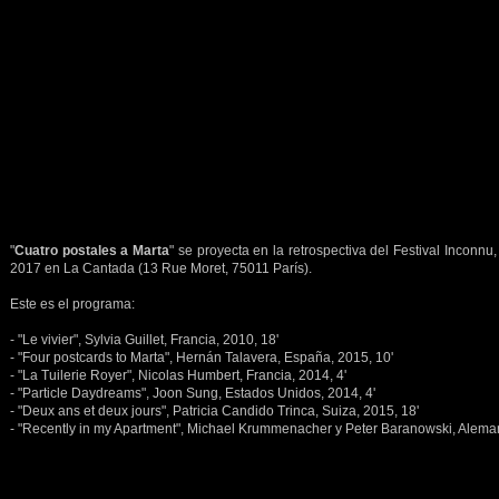
"
Cuatro postales a Marta
" se proyecta en la retrospectiva del Festival Inconnu,
2017 en La Cantada (13 Rue Moret, 75011 París).
Este es el programa:
- "Le vivier", Sylvia Guillet, Francia, 2010, 18'
- "Four postcards to Marta", Hernán Talavera, España, 2015, 10'
- "La Tuilerie Royer", Nicolas Humbert, Francia, 2014, 4'
- "Particle Daydreams", Joon Sung, Estados Unidos, 2014, 4'
- "Deux ans et deux jours", Patricia Candido Trinca, Suiza, 2015, 18'
- "Recently in my Apartment", Michael Krummenacher y Peter Baranowski, Aleman